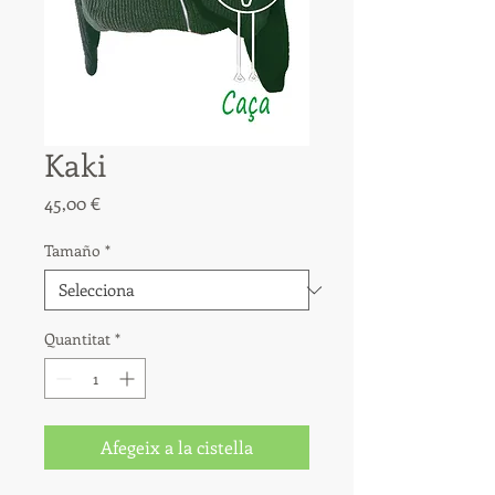
Kaki
Price
45,00 €
Tamaño
*
Quantitat
*
Afegeix a la cistella