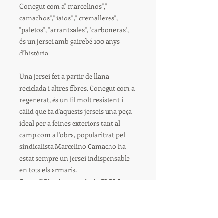
Conegut com a" marcelinos","
camachos"," iaios" ," cremalleres",
"paletos", "arrantxales", "carboneras",
és un jersei amb gairebé 100 anys
d'història.
Una jersei fet a partir de llana
reciclada i altres fibres. Conegut com a
regenerat, és un fil molt resistent i
càlid que fa d'aquests jerseis una peça
ideal per a feines exteriors tant al
camp com a l'obra, popularitzat pel
sindicalista Marcelino Camacho ha
estat sempre un jersei indispensable
en tots els armaris.
Suets d'Olot és un autèntic SLOW
WEAR, una peça de roba 100% feta a
Olot.